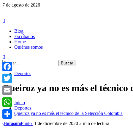
Saltar
7 de agosto de 2026
al
contenido
Menú
principal
Blog
Escríbanos
Home
Quiénes somos
Buscar:
Deportes
Facebook
Queiroz ya no es más el técnico
Twitter
Email
Inicio
Deportes
WhatsApp
Queiroz ya no es más el técnico de la Selección Colombia
Hora En Punto
1 de diciembre de 2020
2 min de lectura
Compartir