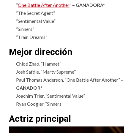
“
One Battle After Another
”
– GANADORA*
“The Secret Agent”
“Sentimental Value”
“Sinners”
“Train Dreams”
Mejor dirección
Chloé Zhao, “Hamnet”
Josh Safdie, “Marty Supreme”
Paul Thomas Anderson, “One Battle After Another”
–
GANADOR*
Joachim Trier, “Sentimental Value”
Ryan Coogler, “Sinners”
Actriz principal