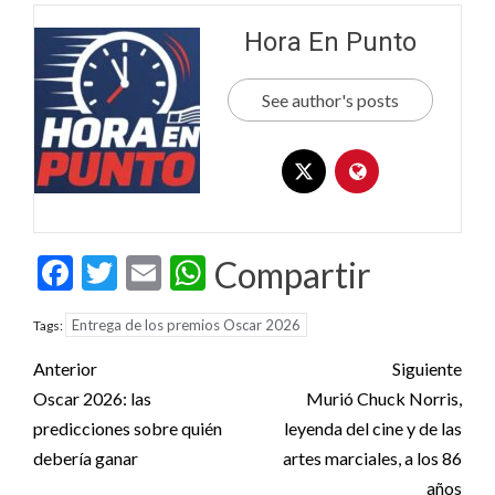
Hora En Punto
See author's posts
Facebook
Twitter
Email
WhatsApp
Compartir
Entrega de los premios Oscar 2026
Tags:
Post
Anterior
Siguiente
navigation
Oscar 2026: las
Murió Chuck Norris,
predicciones sobre quién
leyenda del cine y de las
debería ganar
artes marciales, a los 86
años