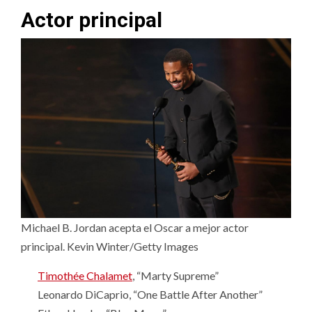
Actor principal
Michael B. Jordan acepta el Oscar a mejor actor
principal. Kevin Winter/Getty Images
Timothée Chalamet
, “Marty Supreme”
Leonardo DiCaprio, “One Battle After Another”