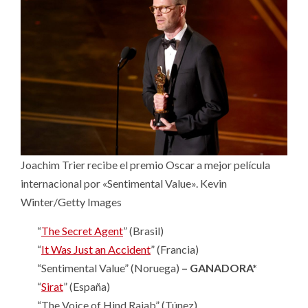
Joachim Trier recibe el premio Oscar a mejor película
internacional por «Sentimental Value». Kevin
Winter/Getty Images
“
The Secret Agent
” (Brasil)
“
It Was Just an Accident
” (Francia)
“Sentimental Value” (Noruega)
– GANADORA*
“
Sirat
” (España)
“The Voice of Hind Rajab” (Túnez)