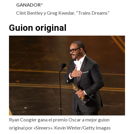
GANADOR*
Clint Bentley y Greg Kwedar, “Trains Dreams”
Guion original
Ryan Coogler gana el premio Oscar a mejor guion
original por «Sinners». Kevin Winter/Getty Images