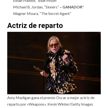
Ethan Hawke, “Blue Moon”
Michael B. Jordan, “Sinners”
– GANADOR*
Wagner Moura, “The Secret Agent”
Actriz de reparto
Amy Madigan gana el premio Oscar a mejor actriz de
reparto por «Weapons». Kevin Winter/Getty Images