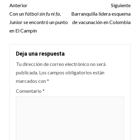
Post
Anterior
Siguiente
navigation
Con un fútbol
sin fu ni fa
,
Barranquilla lidera esquema
Junior se encontró un punto
de vacunación en Colombia
en El Campín
Deja una respuesta
Tu dirección de correo electrónico no será
publicada.
Los campos obligatorios están
marcados con
*
Comentario
*