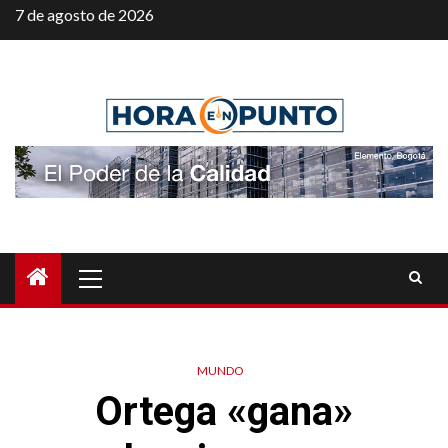
Saltar
7 de agosto de 2026
al
contenido
Menú
principal
MUNDO
Ortega «gana»