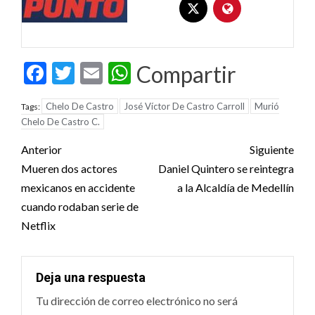
Facebook
Twitter
Email
WhatsApp
Compartir
Chelo De Castro
José Víctor De Castro Carroll
Murió
Tags:
Chelo De Castro C.
Post
Anterior
Siguiente
navigation
Mueren dos actores
Daniel Quintero se reintegra
mexicanos en accidente
a la Alcaldía de Medellín
cuando rodaban serie de
Netflix
Deja una respuesta
Tu dirección de correo electrónico no será