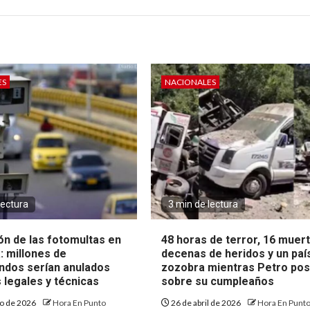
ES
NACIONALES
lectura
3 min de lectura
ón de las fotomultas en
48 horas de terror, 16 muer
: millones de
decenas de heridos y un paí
dos serían anulados
zozobra mientras Petro po
s legales y técnicas
sobre su cumpleaños
o de 2026
Hora En Punto
26 de abril de 2026
Hora En Punt