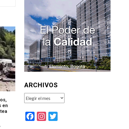
ARCHIVOS
Archivos
tos,
s en
stea
Facebook
Instagram
Twitter
o