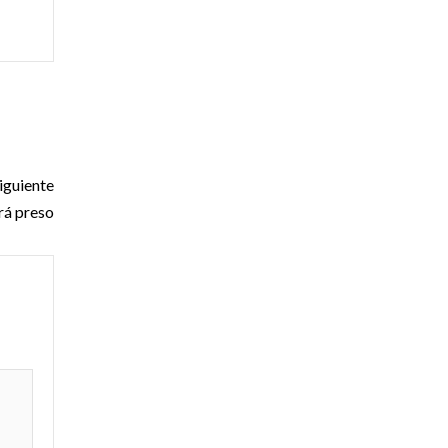
iguiente
rá preso