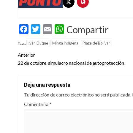
Facebook
Twitter
Email
WhatsApp
Compartir
Iván Duque
Minga indígena
Plaza de Bolívar
Tags:
Post
Anterior
navigation
22 de octubre, simulacro nacional de autoprotección
Deja una respuesta
Tu dirección de correo electrónico no será publicada.
Comentario
*