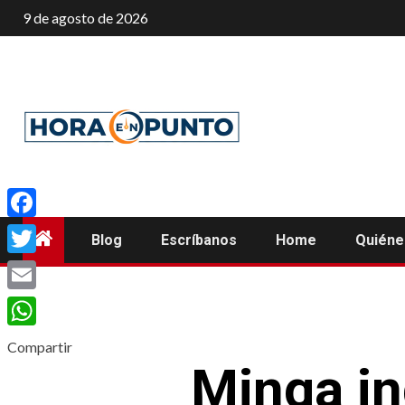
Saltar
9 de agosto de 2026
al
contenido
Facebook
Blog
Escríbanos
Home
Quién
Twitter
Email
WhatsApp
Compartir
Minga in