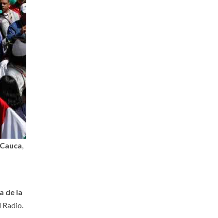
l Cauca
,
a de la
l Radio.