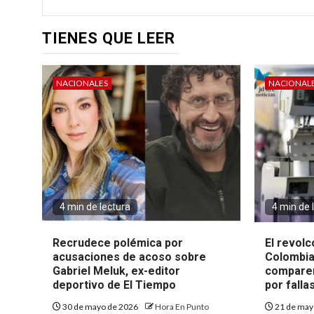
TIENES QUE LEER
NACIONALES
NACIONAL
4 min de lectura
4 min de 
Recrudece polémica por
El revolc
acusaciones de acoso sobre
Colombia
Gabriel Meluk, ex-editor
comparen
deportivo de El Tiempo
por falla
30 de mayo de 2026
Hora En Punto
21 de may