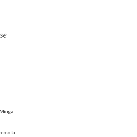
ase
 Minga
 como la