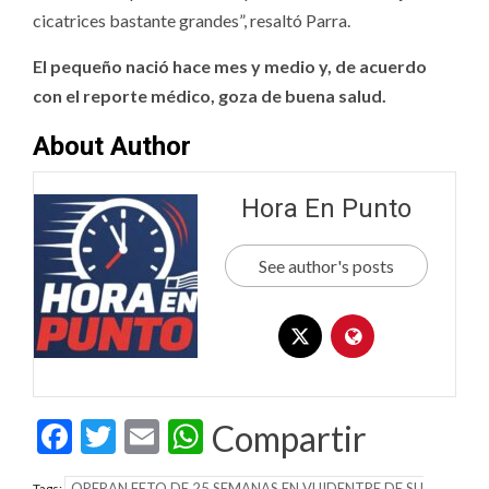
cicatrices bastante grandes”, resaltó Parra.
El pequeño nació hace mes y medio y, de acuerdo
con el reporte médico, goza de buena salud.
About Author
Hora En Punto
See author's posts
Facebook
Twitter
Email
WhatsApp
Compartir
OPERAN FETO DE 25 SEMANAS EN VUIDENTRE DE SU
Tags: