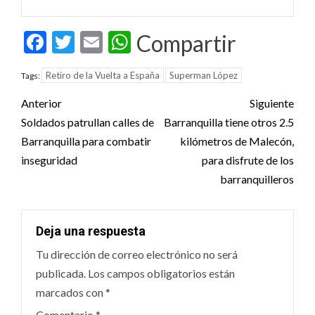
Facebook
Twitter
Email
WhatsApp
Compartir
Retiro de la Vuelta a España
Superman López
Tags:
Post
Anterior
Siguiente
navigation
Soldados patrullan calles de
Barranquilla tiene otros 2.5
Barranquilla para combatir
kilómetros de Malecón,
inseguridad
para disfrute de los
barranquilleros
Deja una respuesta
Tu dirección de correo electrónico no será
publicada.
Los campos obligatorios están
marcados con
*
Comentario
*