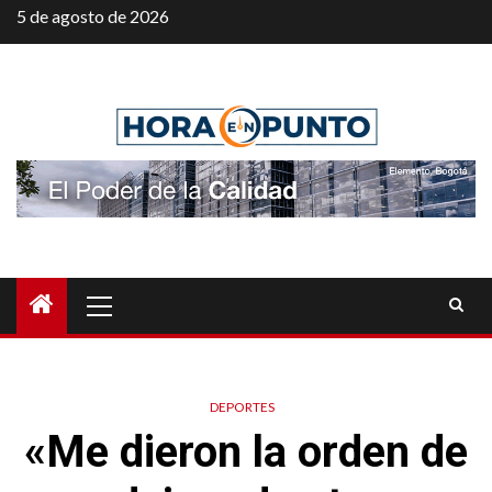
Saltar
5 de agosto de 2026
al
contenido
Menú
principal
DEPORTES
«Me dieron la orden de