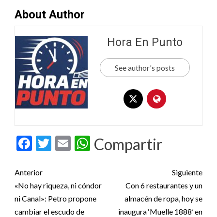
About Author
Hora En Punto
See author's posts
Facebook
Twitter
Email
WhatsApp
Compartir
Post
Anterior
Siguiente
navigation
«No hay riqueza, ni cóndor
Con 6 restaurantes y un
ni Canal»: Petro propone
almacén de ropa, hoy se
cambiar el escudo de
inaugura ‘Muelle 1888’ en