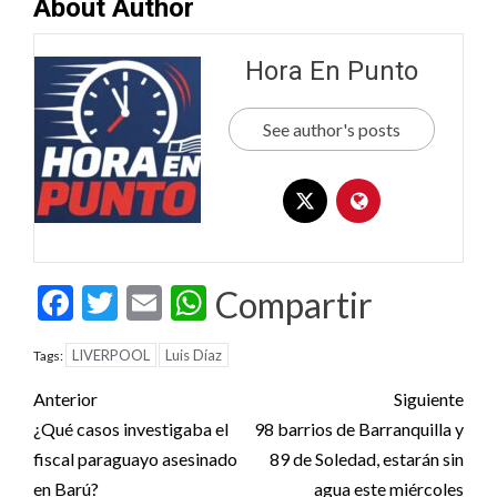
About Author
Hora En Punto
See author's posts
Facebook
Twitter
Email
WhatsApp
Compartir
LIVERPOOL
Luis Díaz
Tags:
Post
Anterior
Siguiente
navigation
¿Qué casos investigaba el
98 barrios de Barranquilla y
fiscal paraguayo asesinado
89 de Soledad, estarán sin
en Barú?
agua este miércoles