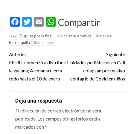
Facebook
Twitter
Email
WhatsApp
Compartir
Disputa por la final
Junior ante América
Junior de
Tags:
Barranquilla
Semifinales
Post
Anterior
Siguiente
navigation
EE.UU. comenzó a distribuir
Unidades pediátricas en Cali
la vacuna; Alemania cierra
colapsan por masivo
todo hasta el 10 de enero
contagio de Covid en niños
Deja una respuesta
Tu dirección de correo electrónico no será
publicada.
Los campos obligatorios están
marcados con
*