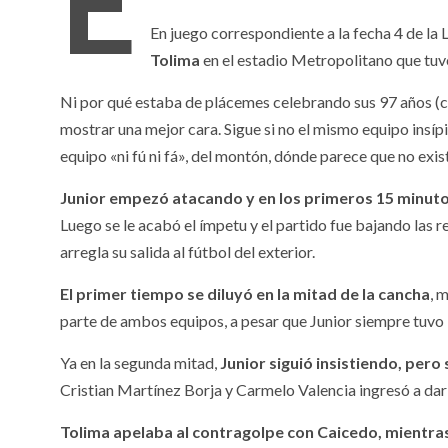
E
En juego correspondiente a la fecha 4 de la 
Tolima
en el estadio Metropolitano que tuv
Ni por qué estaba de plácemes celebrando sus 97 años (c
mostrar una mejor cara. Sigue si no el mismo equipo insí
equipo «ni fú ni fá», del montón, dónde parece que no exis
Junior empezó atacando y en los primeros 15 minuto
Luego se le acabó el ímpetu y el partido fue bajando la
arregla su salida al fútbol del exterior.
El primer tiempo se diluyó en la mitad de la cancha
, 
parte de ambos equipos, a pesar que Junior siempre tuvo la
Ya en la segunda mitad,
Junior siguió insistiendo, pero 
Cristian Martínez Borja y Carmelo Valencia ingresó a darl
Tolima apelaba al contragolpe con Caicedo, mientra