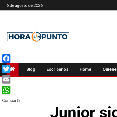
Saltar
6 de agosto de 2026
al
contenido
Facebook
Blog
Escríbanos
Home
Quién
Twitter
Email
WhatsApp
Compartir
Junior si