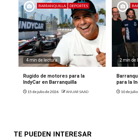
BARRANQUILLA
DEPORTES
BA
4 min de lectura
2 min de 
Rugido de motores para la
Barranqui
IndyCar en Barranquilla
para la I
15 de julio de 2026
ANUAR SAAD
10 de juli
TE PUEDEN INTERESAR