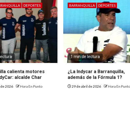
RRANQUILLA
DEPORTES
BARRANQUILLA
DEPORTES
lectura
1 min de lectura
lla calienta motores
¿La Indycar a Barranquilla,
ndyCar: alcalde Char
además de la Fórmula 1?
o de 2026
Hora En Punto
29 de abril de 2026
Hora En Punt