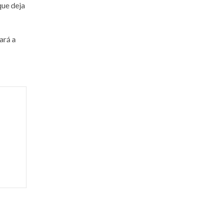
que deja
ará a