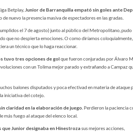
Liga Betplay,
Junior de Barranquilla empató sin goles ante De
o de nuevo la presencia masiva de espectadores en las gradas.
umplidos el 7 de agosto) junto al público del Metropolitano, pudo
pido que no despierta emociones. O como diríamos coloquialmente,
tiera un técnico que lo haga reaccionar.
s tuvo tres opciones de gol
que fueron conjuradas por Álvaro 
s revoluciones con un Tolima mejor parado y extrañando a Campaz q
muchos balones disputados y poca efectivad en materia de ataque 
 iniciativa del cotejo.
sin claridad en la elaboración de juego
. Perdieron la paciencia c
e más fuego al ataque del elenco local.
s que Junior designaba en Hinestroza
sus mejores acciones,