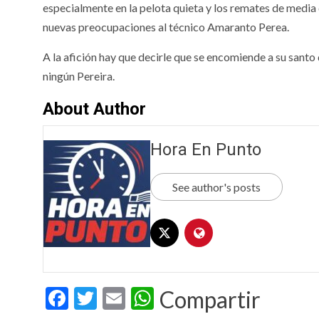
especialmente en la pelota quieta y los remates de media d
nuevas preocupaciones al técnico Amaranto Perea.
A la afición hay que decirle que se encomiende a su santo 
ningún Pereira.
About Author
Hora En Punto
See author's posts
Facebook
Twitter
Email
WhatsApp
Compartir