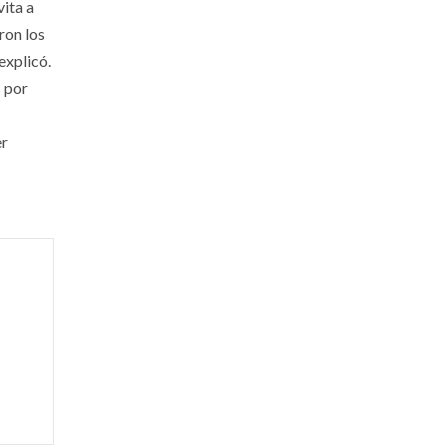
ita a
ron los
explicó.
s por
er