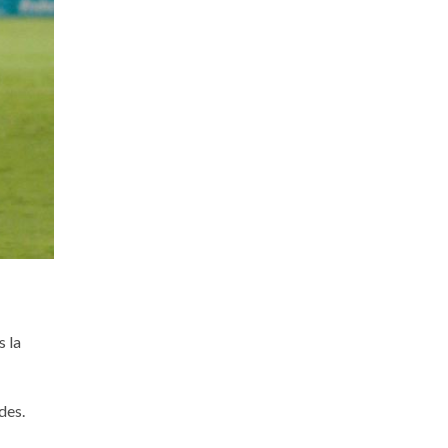
s la
des.