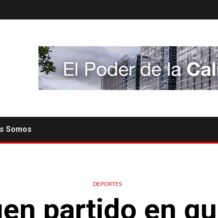
es Somos
DEPORTES
uen partido en q