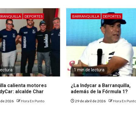
RRANQUILLA
DEPORTES
BARRANQUILLA
DEPORTES
lectura
1 min de lectura
lla calienta motores
¿La Indycar a Barranquilla,
ndyCar: alcalde Char
además de la Fórmula 1?
o de 2026
Hora En Punto
29 de abril de 2026
Hora En Punt