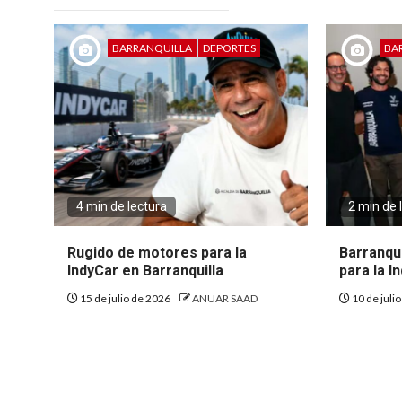
BARRANQUILLA
DEPORTES
BA
4 min de lectura
2 min de 
Rugido de motores para la
Barranqui
IndyCar en Barranquilla
para la I
15 de julio de 2026
ANUAR SAAD
10 de juli