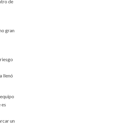
ntro de
omo gran
 riesgo
a llenó
 equipo
 es
arcar un