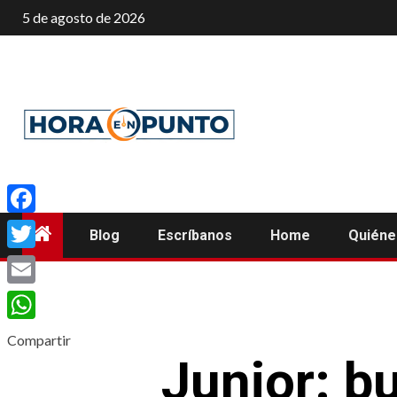
Saltar
5 de agosto de 2026
al
contenido
Facebook
Blog
Escríbanos
Home
Quién
Twitter
Email
WhatsApp
Compartir
Junior: b