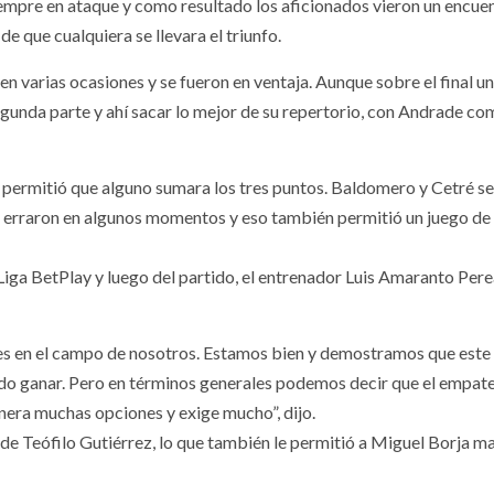
iempre en ataque y como resultado los aficionados vieron un encue
e que cualquiera se llevara el triunfo.
 en varias ocasiones y se fueron en ventaja. Aunque sobre el final un
 segunda parte y ahí sacar lo mejor de su repertorio, con Andrade c
no permitió que alguno sumara los tres puntos. Baldomero y Cetré se
s erraron en algunos momentos y eso también permitió un juego de
Liga BetPlay y luego del partido, el entrenador Luis Amaranto Pere
les en el campo de nosotros. Estamos bien y demostramos que este
do ganar. Pero en términos generales podemos decir que el empate
nera muchas opciones y exige mucho”, dijo.
o de Teófilo Gutiérrez, lo que también le permitió a Miguel Borja m