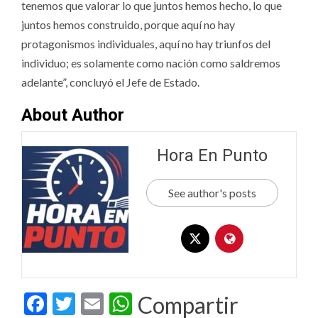
tenemos que valorar lo que juntos hemos hecho, lo que
juntos hemos construido, porque aquí no hay
protagonismos individuales, aquí no hay triunfos del
individuo; es solamente como nación como saldremos
adelante”, concluyó el Jefe de Estado.
About Author
Hora En Punto
See author's posts
Facebook
Twitter
Email
WhatsApp
Compartir