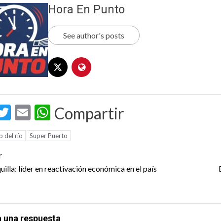
Hora En Punto
See author's posts
acebook
Twitter
Email
WhatsApp
Compartir
 del río
Super Puerto
t
r
igation
illa: líder en reactivación económica en el país
a una respuesta