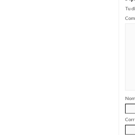
Tu d
Com
Nom
Corr