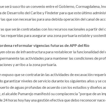
que será suscrito un convenio entre el Gobierno, Cormagdalena, Inví
 de Desarrollo del Caribe y Findeter para que este último administ
arias que son necesarias para una debida operación del canal de acc
ras que serán contratadas con los recursos nacionales a partir del 
rias requeridas para asegurar una zona portuaria estable y sostenibl
ordena reformular vigencias futuras de APP del Río
uyen obras de infraestructura para restablecer la funcionalidad del
permanente las actividades para mantener las condiciones de profu
ciones y arribo a la zona portuaria.
 expuso que se contratarán las actividades de excavación requerida
 garantizar niveles de servicio durante los siguientes años y se co
 puerto de aguas profundas de acuerdo con los estudios y diseños ad
z, el alcalde Pumarejo manifestó su complacencia “porque de un im
e 24 horas hoy hay una gestión efectiva que debo reconocer nace o 