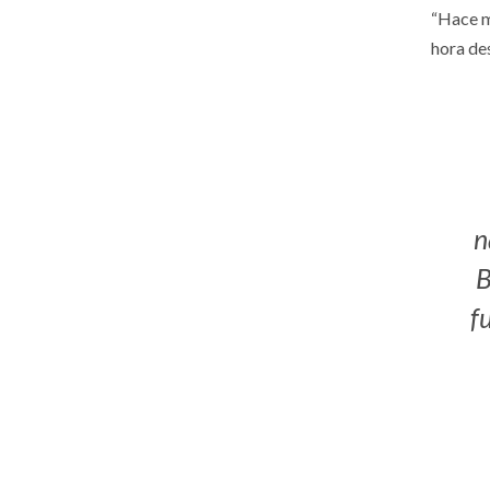
“Hace m
hora de
n
B
f