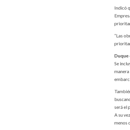
Indicó 
Empresa
priorit
“Las ob
priorita
Duque 
Se incl
manera 
embarca
También
buscando
será el
A su ve
menos d