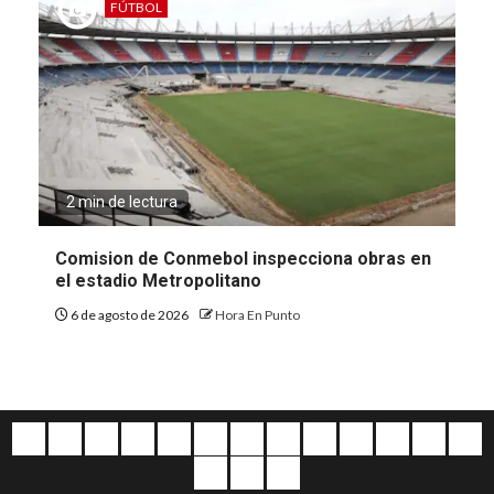
FÚTBOL
2 min de lectura
Comision de Conmebol inspecciona obras en
el estadio Metropolitano
6 de agosto de 2026
Hora En Punto
Quiénes
Escríbanos
Crónicas
Nacionales
Barranquilla
Mundo
Judiciales
Regionales
Educación
Deportes
Opinión
Política
Atl
somos
Cultura
Home
Salud