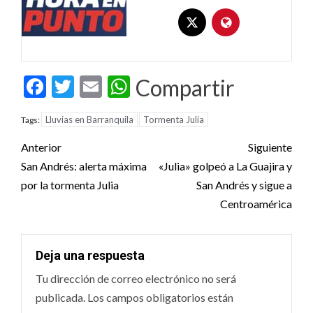
Facebook
Twitter
Email
WhatsApp
Compartir
Lluvias en Barranquila
Tormenta Julia
Tags:
Post
Anterior
Siguiente
navigation
San Andrés: alerta máxima
«Julia» golpeó a La Guajira y
por la tormenta Julia
San Andrés y sigue a
Centroamérica
Deja una respuesta
Tu dirección de correo electrónico no será
publicada.
Los campos obligatorios están