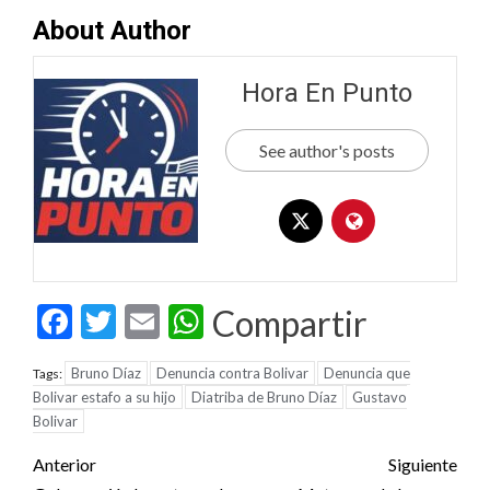
About Author
Hora En Punto
See author's posts
Facebook
Twitter
Email
WhatsApp
Compartir
Bruno Díaz
Denuncia contra Bolivar
Denuncia que
Tags:
Bolivar estafo a su hijo
Diatriba de Bruno Díaz
Gustavo
Bolivar
Post
Anterior
Siguiente