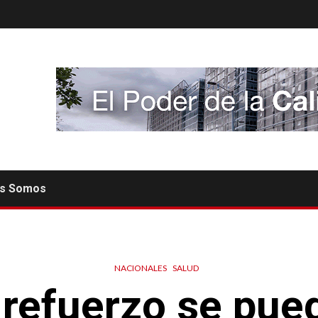
es Somos
NACIONALES
SALUD
 refuerzo se pued