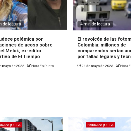
n de lectura
4 min de lectura
udece polémica por
El revolcón de las foto
aciones de acoso sobre
Colombia: millones de
el Meluk, ex-editor
comparendos serían an
rtivo de El Tiempo
por fallas legales y téc
e mayo de 2026
Hora En Punto
21 de mayo de 2026
Hora E
RRANQUILLA
BARRANQUILLA