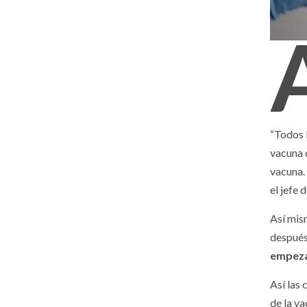
“Todos l
vacuna 
vacuna.
el jefe 
Así mis
después
empezar
Así las 
de la va