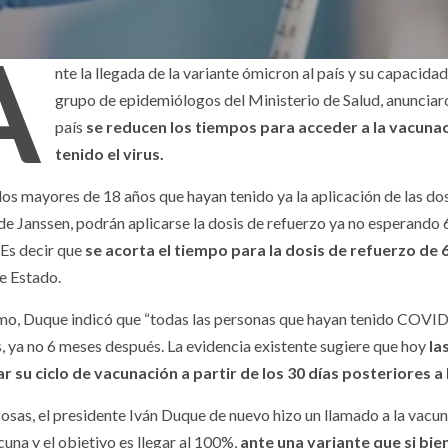
A
nte la llegada de la variante ómicron al país y su capacida
grupo de epidemiólogos del Ministerio de Salud, anunciaro
país
se reducen los tiempos para acceder a la vacunac
tenido el virus.
os mayores de 18 años que hayan tenido ya la aplicación de las dos d
de Janssen, podrán aplicarse la dosis de refuerzo ya no esperando
 Es decir que
se acorta el tiempo para la dosis de refuerzo de
de Estado.
mo, Duque indicó que “todas las personas que hayan tenido COVID
, ya no 6 meses después. La evidencia existente sugiere que hoy
la
 su ciclo de vacunación a partir de los 30 días posteriores a
cosas, el presidente Iván Duque de nuevo hizo un llamado a la vacun
cuna y el objetivo es llegar al 100%,
ante una variante que si bie