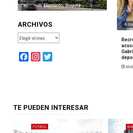
ARCHIVOS
4 mi
Archivos
Recr
acus
Gabri
Facebook
Instagram
Twitter
depo
30 d
TE PUEDEN INTERESAR
FÚTBOL
BA