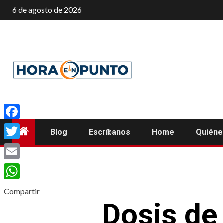
Saltar
6 de agosto de 2026
al
contenido
Facebook
Blog
Escríbanos
Home
Quién
Twitter
Email
WhatsApp
Compartir
Dosis de