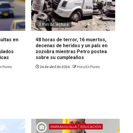
3 min de lectura
multas en
48 horas de terror, 16 muertos,
decenas de heridos y un país en
ulados
zozobra mientras Petro postea
nicas
sobre su cumpleaños
n Punto
26 de abril de 2026
Hora En Punto
BARRANQUILLA
EDUCACIÓN