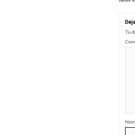
nav
Dej
Tu d
Com
Nom