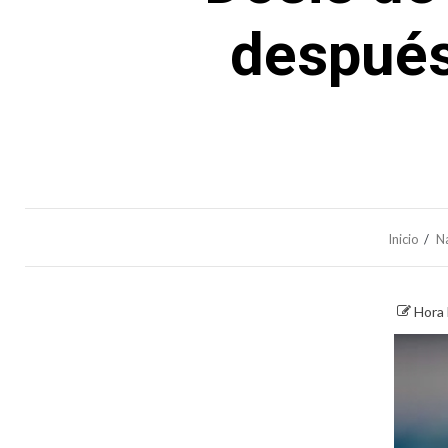
después
Inicio
N
Hora