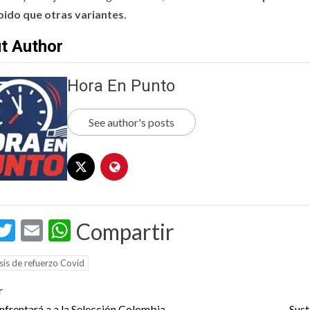
ido que otras variantes.
t Author
Hora En Punto
See author's posts
acebook
Twitter
Email
WhatsApp
Compartir
is de refuerzo Covid
t
r
enfrentará a a la Selección Colombia
Sust