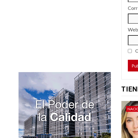
Corr
We
G
TIEN
NACI