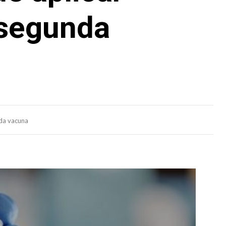
 segunda
nda vacuna