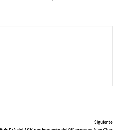
Siguiente
ituir IVA del 19% por impuesto del 8% propone Alex Char