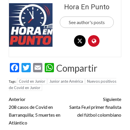
Hora En Punto
See author's posts
Facebook
Twitter
Email
WhatsApp
Compartir
Covid en Junior
Junior ante América
Nuevos positivos
Tags:
de Covid en Junior
Post
Anterior
Siguiente
navigation
208 casos de Covid en
Santa Fe,el primer finalista
Barranquilla; 5 muertes en
del fútbol colombiano
Atlántico