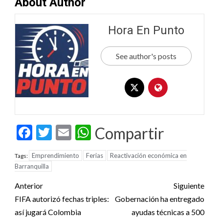
About Author
Hora En Punto
See author's posts
Facebook
Twitter
Email
WhatsApp
Compartir
Emprendimiento
Ferias
Reactivación económica en
Tags:
Barranquilla
Post
Anterior
Siguiente
navigation
FIFA autorizó fechas triples:
Gobernación ha entregado
así jugará Colombia
ayudas técnicas a 500