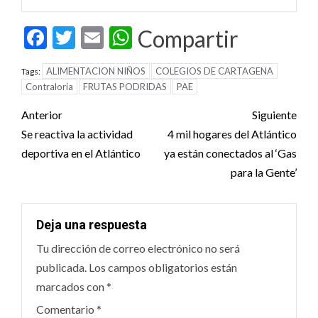
Facebook
Twitter
Email
WhatsApp
Compartir
ALIMENTACION NIÑOS
COLEGIOS DE CARTAGENA
Tags:
Contraloría
FRUTAS PODRIDAS
PAE
Post
Anterior
Siguiente
navigation
Se reactiva la actividad
4 mil hogares del Atlántico
deportiva en el Atlántico
ya están conectados al ‘Gas
para la Gente’
Deja una respuesta
Tu dirección de correo electrónico no será
publicada.
Los campos obligatorios están
marcados con
*
Comentario
*