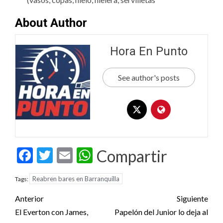
About Author
Hora En Punto
See author's posts
Facebook
Twitter
Email
WhatsApp
Compartir
Reabren bares en Barranquilla
Tags:
Post
Anterior
Siguiente
navigation
El Everton con James,
Papelón del Junior lo deja al