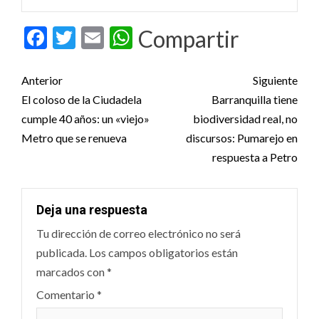
Facebook
Twitter
Email
WhatsApp
Compartir
Post
Anterior
Siguiente
navigation
El coloso de la Ciudadela
Barranquilla tiene
cumple 40 años: un «viejo»
biodiversidad real, no
Metro que se renueva
discursos: Pumarejo en
respuesta a Petro
Deja una respuesta
Tu dirección de correo electrónico no será
publicada.
Los campos obligatorios están
marcados con
*
Comentario
*