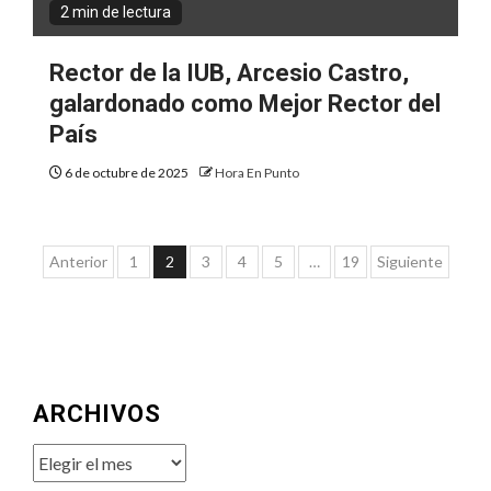
2 min de lectura
Rector de la IUB, Arcesio Castro,
galardonado como Mejor Rector del
País
6 de octubre de 2025
Hora En Punto
Paginación
Anterior
1
2
3
4
5
…
19
Siguiente
de
entradas
ARCHIVOS
Archivos