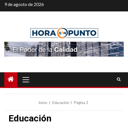
Saltar
9 de agosto de 2026
al
contenido
Menú
principal
Inicio
Educación
Página 2
Educación