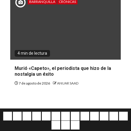
BARRANQUILLA
CRÓNICAS
4 min de lectura
Murió «Capeto», el periodista que hizo de la
nostalgia un éxito
7 de agosto de 2026
ANUAR SAAD
Quiénes
Escríbanos
Crónicas
Nacionales
Barranquilla
Mundo
Judiciales
Regionales
Educación
Deportes
Opinión
Política
Atl
somos
Cultura
Home
Salud