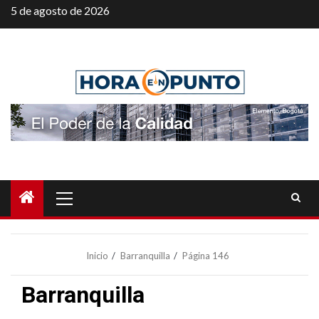
Saltar
5 de agosto de 2026
al
contenido
Menú
principal
Inicio
Barranquilla
Página 146
Barranquilla