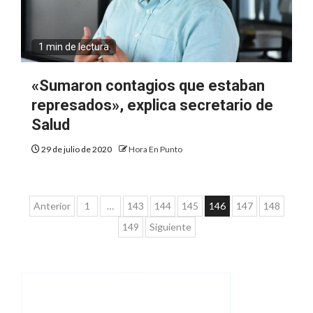
1 min de lectura
«Sumaron contagios que estaban
represados», explica secretario de
Salud
29 de julio de 2020
Hora En Punto
Paginación
Anterior
1
…
143
144
145
146
147
148
de
149
Siguiente
entradas