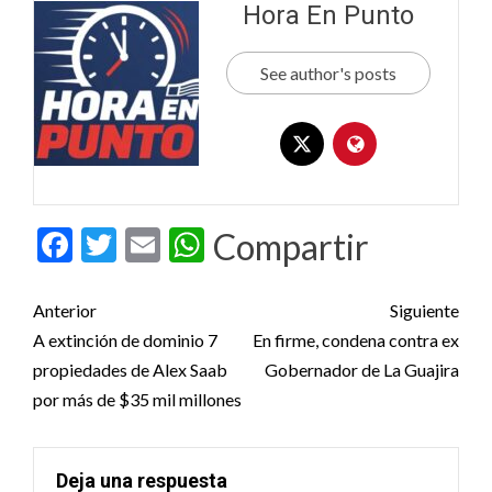
Hora En Punto
See author's posts
Facebook
Twitter
Email
WhatsApp
Compartir
Post
Anterior
Siguiente
navigation
A extinción de dominio 7
En firme, condena contra ex
propiedades de Alex Saab
Gobernador de La Guajira
por más de $35 mil millones
Deja una respuesta