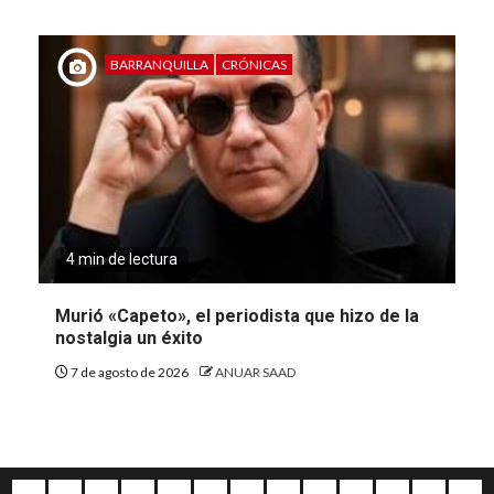
BARRANQUILLA
CRÓNICAS
4 min de lectura
Murió «Capeto», el periodista que hizo de la
nostalgia un éxito
7 de agosto de 2026
ANUAR SAAD
Quiénes
Escríbanos
Crónicas
Nacionales
Barranquilla
Mundo
Judiciales
Regionales
Educación
Deportes
Opinión
Política
Atl