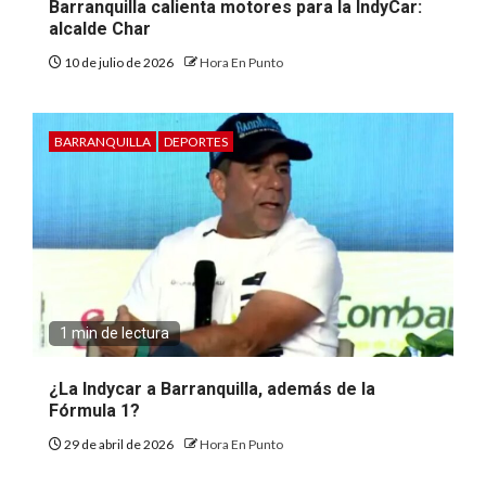
Barranquilla calienta motores para la IndyCar:
alcalde Char
10 de julio de 2026
Hora En Punto
BARRANQUILLA
DEPORTES
1 min de lectura
¿La Indycar a Barranquilla, además de la
Fórmula 1?
29 de abril de 2026
Hora En Punto