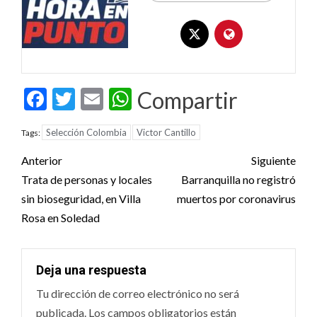
Facebook
Twitter
Email
WhatsApp
Compartir
Selección Colombia
Victor Cantillo
Tags:
Post
Anterior
Siguiente
navigation
Trata de personas y locales
Barranquilla no registró
sin bioseguridad, en Villa
muertos por coronavirus
Rosa en Soledad
Deja una respuesta
Tu dirección de correo electrónico no será
publicada.
Los campos obligatorios están