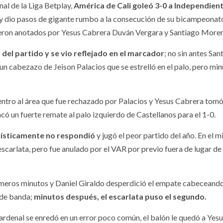
nal de la Liga Betplay,
América de Cali goleó 3-0 a Independien
y dio pasos de gigante rumbo a la consecución de su bicampeonato
fueron anotados por Yesus Cabrera Duván Vergara y Santiago More
del partido y se vio reflejado en el marcador
; no sin antes San
 un cabezazo de Jeison Palacios que se estrelló en el palo, pero mi
 centro al área que fue rechazado por Palacios y Yesus Cabrera tomó
acó un fuerte remate al palo izquierdo de Castellanos para el 1-0.
olísticamente no respondió
y jugó el peor partido del año. En el 
scarlata, pero fue anulado por el VAR por previo fuera de lugar de
primeros minutos y Daniel Giraldo desperdició el empate cabeceand
 de banda;
minutos después, el escarlata puso el segundo.
cardenal se enredó en un error poco común, el balón le quedó a Yes