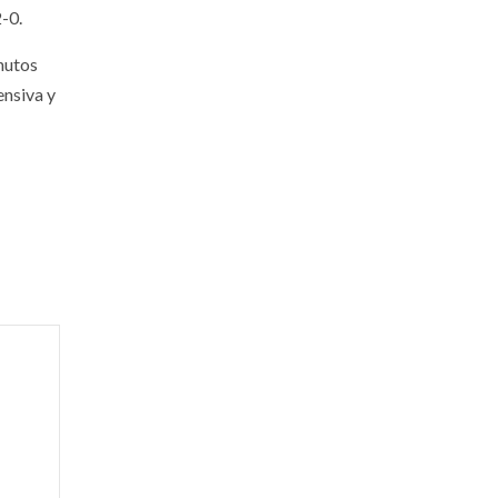
-0.
nutos
ensiva y