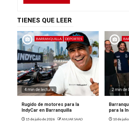
TIENES QUE LEER
BARRANQUILLA
DEPORTES
BA
4 min de lectura
2 min de 
Rugido de motores para la
Barranqui
IndyCar en Barranquilla
para la I
15 de julio de 2026
ANUAR SAAD
10 de juli