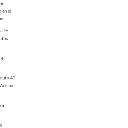
te
 en el
no.
ta Fe
nutos
 el
minuto 40
 Adrián
o a
us