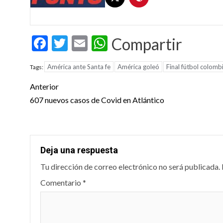
Facebook
Twitter
Email
WhatsApp
Compartir
América ante Santa fe
América goleó
Final fútbol colomb
Tags:
Post
Anterior
navigation
607 nuevos casos de Covid en Atlántico
Deja una respuesta
Tu dirección de correo electrónico no será publicada.
Comentario
*