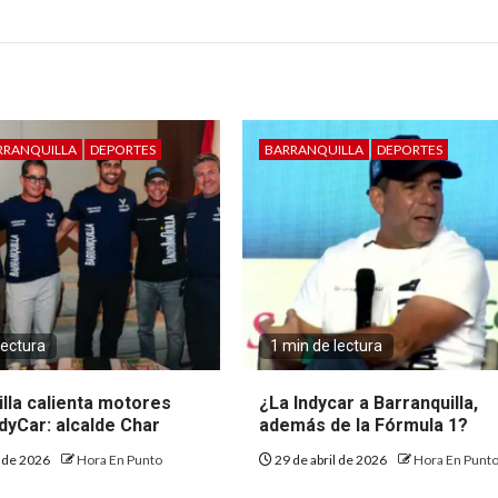
RRANQUILLA
DEPORTES
BARRANQUILLA
DEPORTES
lectura
1 min de lectura
lla calienta motores
¿La Indycar a Barranquilla,
ndyCar: alcalde Char
además de la Fórmula 1?
o de 2026
Hora En Punto
29 de abril de 2026
Hora En Punt