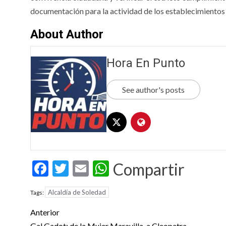
documentación para la actividad de los establecimientos
About Author
Hora En Punto
See author's posts
Facebook
Twitter
Email
WhatsApp
Compartir
Alcaldía de Soledad
Tags:
Post
Anterior
Gal Gadot: de la Mujer Maravilla, a Cleopatra