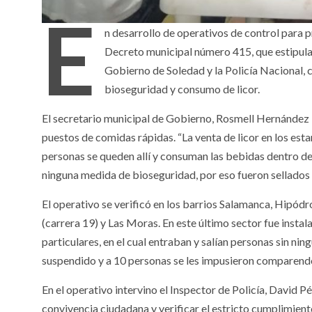
E
n desarrollo de operativos de control para p
Decreto municipal número 415, que estipula 
Gobierno de Soledad y la Policía Nacional, 
bioseguridad y consumo de licor.
El secretario municipal de Gobierno, Rosmell Hernández Br
puestos de comidas rápidas. “La venta de licor en los est
personas se queden allí y consuman las bebidas dentro del
ninguna medida de bioseguridad, por eso fueron sellados 
El operativo se verificó en los barrios Salamanca, Hipód
(carrera 19) y Las Moras. En este último sector fue insta
particulares, en el cual entraban y salían personas sin ni
suspendido y a 10 personas se les impusieron comparend
En el operativo intervino el Inspector de Policía, David P
convivencia ciudadana y verificar el estricto cumplimient