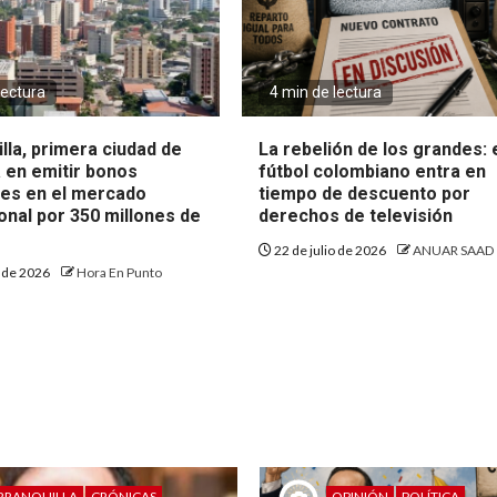
lectura
4 min de lectura
lla, primera ciudad de
La rebelión de los grandes: 
 en emitir bonos
fútbol colombiano entra en
les en el mercado
tiempo de descuento por
onal por 350 millones de
derechos de televisión
22 de julio de 2026
ANUAR SAAD
o de 2026
Hora En Punto
RRANQUILLA
CRÓNICAS
OPINIÓN
POLÍTICA