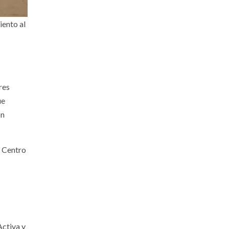
iento al
res
ue
on
, Centro
Activa y