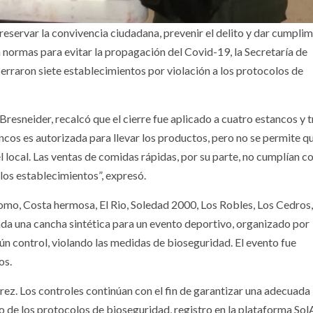
reservar la convivencia ciudadana, prevenir el delito y dar cumplim
normas para evitar la propagación del Covid-19, la Secretaría de
cerraron siete establecimientos por violación a los protocolos de
esneider, recalcó que el cierre fue aplicado a cuatro estancos y t
ancos es autorizada para llevar los productos, pero no se permite q
 local. Las ventas de comidas rápidas, por su parte, no cumplían c
los establecimientos”, expresó.
romo, Costa hermosa, El Rio, Soledad 2000, Los Robles, Los Cedros
lada una cancha sintética para un evento deportivo, organizado por
ngún control, violando las medidas de bioseguridad. El evento fue
os.
érez. Los controles continúan con el fin de garantizar una adecuada
o de los protocolos de bioseguridad, registro en la plataforma Sol