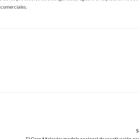
 comerciales.
S
El Gran Malecón: modelo nacional de reactivación e