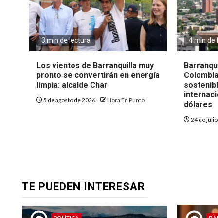
3 min de lectura
4 min de 
Los vientos de Barranquilla muy
Barranqui
pronto se convertirán en energía
Colombia
limpia: alcalde Char
sostenib
internaci
5 de agosto de 2026
Hora En Punto
dólares
24 de juli
TE PUEDEN INTERESAR
POLÍTICA
BA