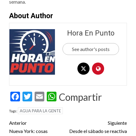
semana.
About Author
Hora En Punto
See author's posts
Facebook
Twitter
Email
WhatsApp
Compartir
AGUA PARA LA GENTE
Tags:
Post
Anterior
Siguiente
navigation
Nueva York: cosas
Desde el sábado se reactiva