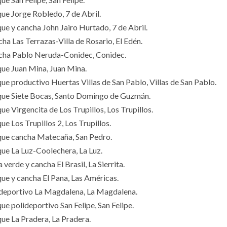
que Jorge Robledo, 7 de Abril.
que y cancha John Jairo Hurtado, 7 de Abril.
cha Las Terrazas-Villa de Rosario, El Edén.
cha Pablo Neruda-Conidec, Conidec.
que Juan Mina, Juan Mina.
que productivo Huertas Villas de San Pablo, Villas de San Pablo.
que Siete Bocas, Santo Domingo de Guzmán.
ue Virgencita de Los Trupillos, Los Trupillos.
ue Los Trupillos 2, Los Trupillos.
que cancha Matecaña, San Pedro.
que La Luz-Coolechera, La Luz.
 verde y cancha El Brasil, La Sierrita.
que y cancha El Pana, Las Américas.
ideportivo La Magdalena, La Magdalena.
ue polideportivo San Felipe, San Felipe.
que La Pradera, La Pradera.