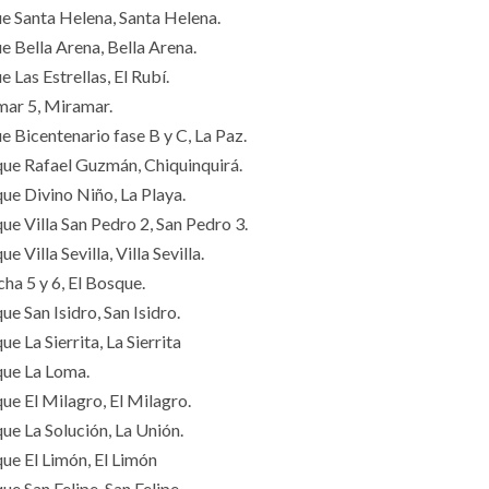
ue Santa Helena, Santa Helena.
e Bella Arena, Bella Arena.
e Las Estrellas, El Rubí.
mar 5, Miramar.
e Bicentenario fase B y C, La Paz.
que Rafael Guzmán, Chiquinquirá.
que Divino Niño, La Playa.
ue Villa San Pedro 2, San Pedro 3.
ue Villa Sevilla, Villa Sevilla.
ha 5 y 6, El Bosque.
ue San Isidro, San Isidro.
ue La Sierrita, La Sierrita
que La Loma.
que El Milagro, El Milagro.
que La Solución, La Unión.
que El Limón, El Limón
ue San Felipe, San Felipe.