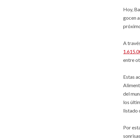
Hoy, Ba
gocen a
próximo
A travé
1.615.
entre o
Estas a
Aliment
del mun
los últ
listado
Por esta
sonrisas