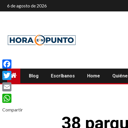
Saltar
6 de agosto de 2026
al
contenido
Facebook
Blog
Escríbanos
Home
Quién
Twitter
Email
WhatsApp
Compartir
38 parqu