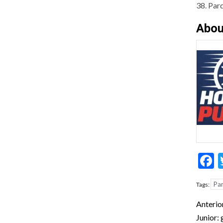
38. Par
Abou
F
Par
Tags:
Pos
Anterio
nav
Junior: