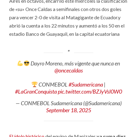
Aires en octavos, encarriló este miércoles la clasificación
de «su» Once Caldas a semifinales con otros dos goles
para vencer 2-0 de visita al Matagigante de Ecuador.y
abrió la cuenta a los 22 minutos y aumentó a los 50 en el
estadio Banco de Guayaquil, en la capital ecuatoriana
Dayro Moreno, más vigente que nunca en
@oncecaldas
CONMEBOL
#Sudamericana
|
#LaGranConquista
pic.twitter.com/BZJyVsI0W0
— CONMEBOL Sudamericana (@Sudamericana)
September 18, 2025
El ídolo histórico
del equipo de Manizales
ya suma diez