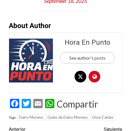
September 18, 2025
About Author
Hora En Punto
See author's posts
Facebook
Twitter
Email
WhatsApp
Compartir
Dairo Moreno
Goles de Dairo Moreno
Once Caldas
Tags:
Post
Anterior
Siguiente