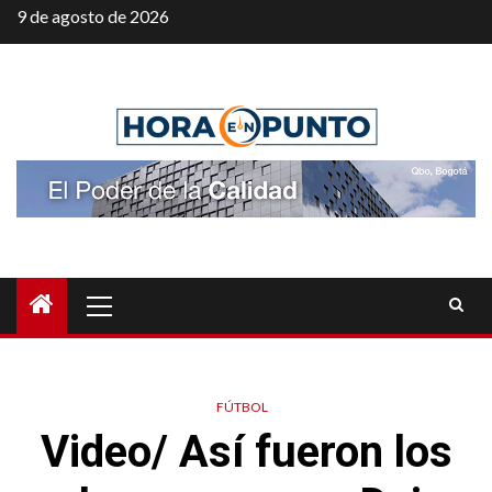
Saltar
9 de agosto de 2026
al
contenido
Menú
principal
FÚTBOL
Video/ Así fueron los