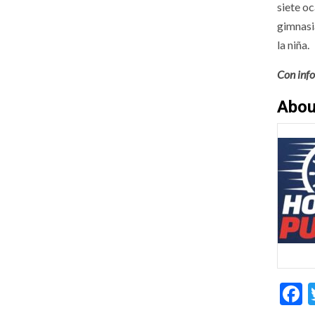
siete o
gimnasi
la niña.
Con info
Abou
F