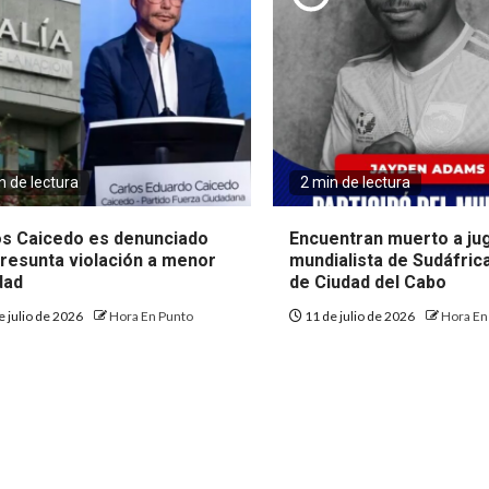
n de lectura
2 min de lectura
os Caicedo es denunciado
Encuentran muerto a ju
presunta violación a menor
mundialista de Sudáfrica
dad
de Ciudad del Cabo
e julio de 2026
Hora En Punto
11 de julio de 2026
Hora En