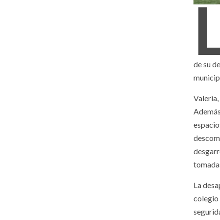
de su de
municip
Valeria,
Además,
espacio
descomp
desgarr
tomadas
La desa
colegio
segurid