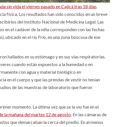
ada sin vida el viernes pasado en Cajicá tras 18 días
cia física. Los resultados han sido conocidos en un breve
ecibirlos del Instituto Nacional de Medicina Legal. Las
s en el cadáver de la niña corresponden con las fechas
o), ubicado en el río Frío, en una zona boscosa de ese
eron hallados en su estómago y en sus vías respiratorias.
áveres cuando están expuestos a la humedad o en
permanente con agua y material biológico en
ia en el cuerpo y que las prendas de vestir no tenían
studios de las muestras de laboratorio que fueron
imer momento. La última vez que se la vio fue en el
de la mañana del martes 12 de agosto
. En las cámaras de
ustos que demarcaban la cerca del predio. En al menos