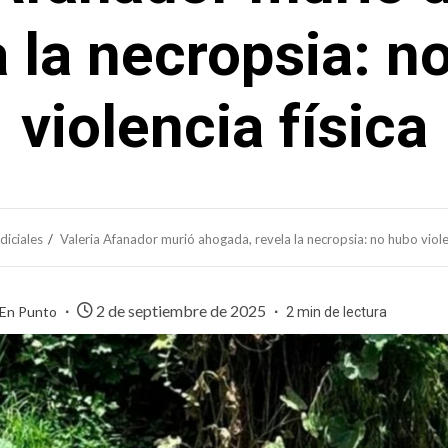
a la necropsia: n
violencia física
diciales
Valeria Afanador murió ahogada, revela la necropsia: no hubo violen
2 de septiembre de 2025
 En Punto
2 min de lectura