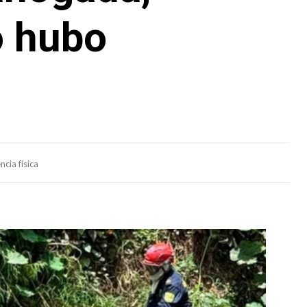
o hubo
cia física