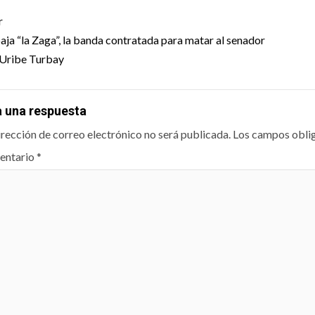
t
r
igation
baja “la Zaga”, la banda contratada para matar al senador
Uribe Turbay
a una respuesta
irección de correo electrónico no será publicada.
Los campos obli
entario
*