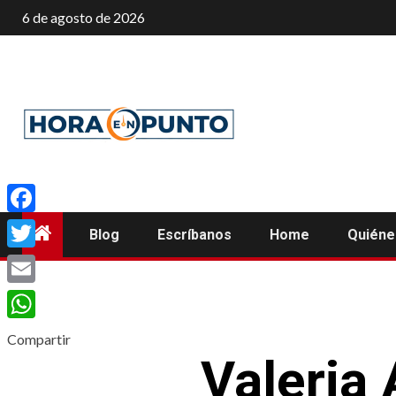
Saltar
6 de agosto de 2026
al
contenido
Facebook
Blog
Escríbanos
Home
Quién
Twitter
Email
WhatsApp
Compartir
Valeria