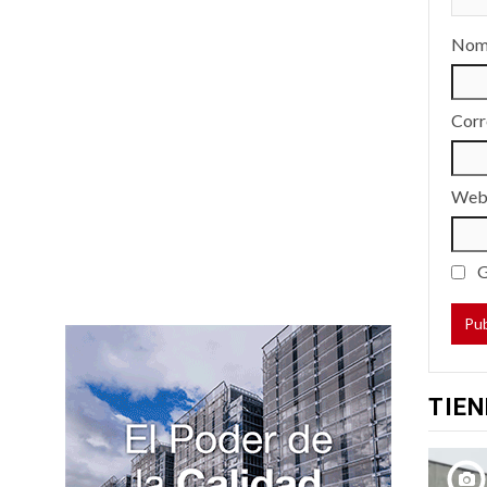
Nom
Corr
We
G
TIEN