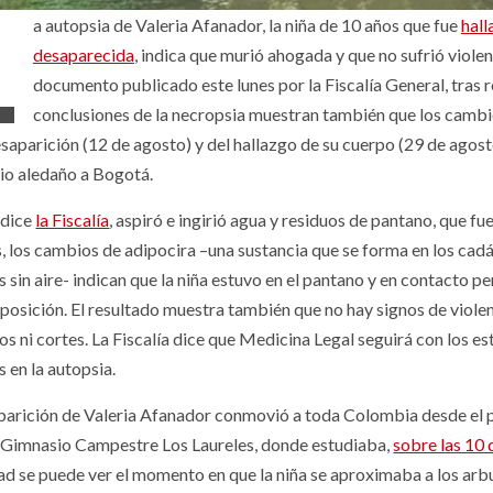
L
a autopsia de Valeria Afanador, la niña de 10 años que fue
hall
desaparecida
, indica que murió ahogada y que no sufrió violen
documento publicado este lunes por la Fiscalía General, tras r
conclusiones de la necropsia muestran también que los cambio
saparición (12 de agosto) y del hallazgo de su cuerpo (29 de agost
io aledaño a Bogotá.
 dice
la Fiscalía
, aspiró e ingirió agua y residuos de pantano, que fu
 los cambios de adipocira –una sustancia que se forma en los cad
s sin aire- indican que la niña estuvo en el pantano y en contacto 
osición. El resultado muestra también que no hay signos de violenc
os ni cortes. La Fiscalía dice que Medicina Legal seguirá con los e
 en la autopsia.
parición de Valeria Afanador conmovió a toda Colombia desde el pr
 Gimnasio Campestre Los Laureles, donde estudiaba,
sobre las 10 
ad se puede ver el momento en que la niña se aproximaba a los arb