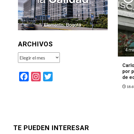
ARCHIVOS
4 mi
Archivos
Carl
por 
Facebook
Instagram
Twitter
de e
18 d
TE PUEDEN INTERESAR