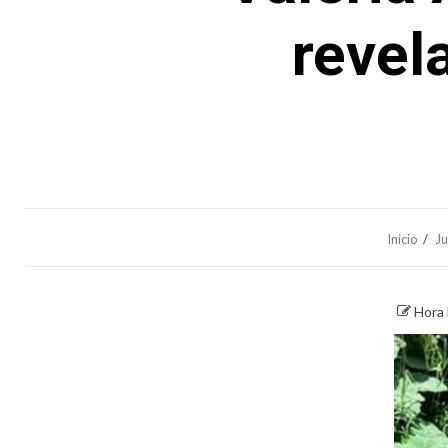
revel
Inicio
Ju
Hora