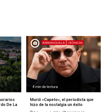
BARRANQUILLA
CRÓNICAS
4 min de lectura
 horarios
Murió «Capeto», el periodista que
rdo De La
hizo de la nostalgia un éxito