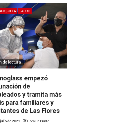
ANQUILLA
SALUD
n de lectura
noglass empezó
unación de
leados y tramita más
is para familiares y
itantes de Las Flores
 julio de 2021
Hora En Punto