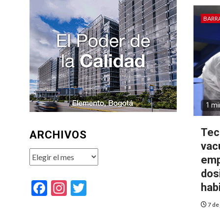
BARR
1 mi
Tec
ARCHIVOS
vac
Archivos
emp
dos
Facebook
Instagram
Twitter
hab
7 de