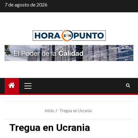
Saltar
7 de agosto de 2026
al
contenido
Menú
principal
Inicio
Tregua en Ucrania
Tregua en Ucrania