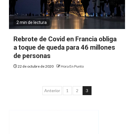
2 min de lectura
Rebrote de Covid en Francia obliga
a toque de queda para 46 millones
de personas
22 de octubre de 2020
Hora En Punto
Paginación
Anterior
1
2
3
de
entradas