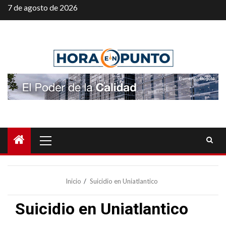
Saltar
7 de agosto de 2026
al
contenido
Menú
principal
Inicio
Suicidio en Uniatlantico
Suicidio en Uniatlantico