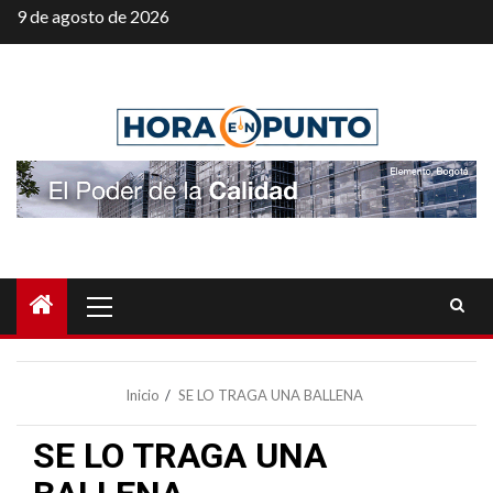
Saltar
9 de agosto de 2026
al
contenido
Menú
principal
Inicio
SE LO TRAGA UNA BALLENA
SE LO TRAGA UNA