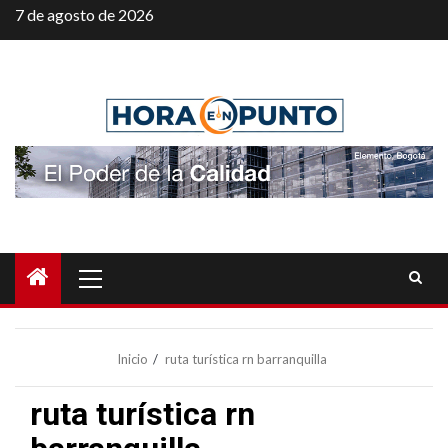
Saltar
7 de agosto de 2026
al
contenido
Menú
principal
Inicio
ruta turística rn barranquilla
ruta turística rn