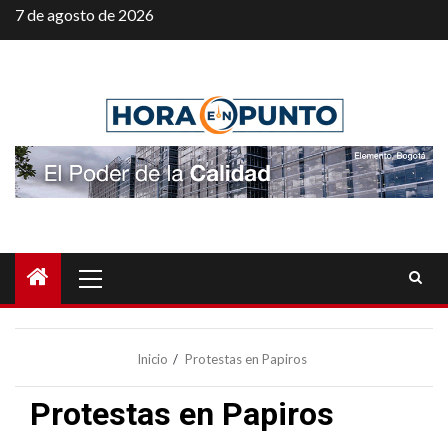
Saltar
7 de agosto de 2026
al
contenido
Menú
principal
Inicio
Protestas en Papiros
Protestas en Papiros