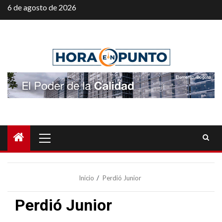
Saltar
6 de agosto de 2026
al
contenido
Menú
principal
Inicio
Perdió Junior
Perdió Junior