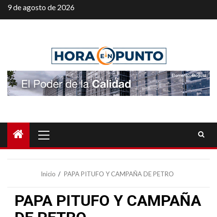
Saltar
9 de agosto de 2026
al
contenido
Menú
principal
Inicio
PAPA PITUFO Y CAMPAÑA DE PETRO
PAPA PITUFO Y CAMPAÑA