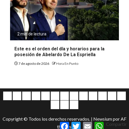
2 min de lectura
Este es el orden del día y horarios para la
posesión de Abelardo De La Espriella
7 de agosto de 2026
Hora En Punto
Quiénes
Escríbanos
Crónicas
Nacionales
Barranquilla
Mundo
Judiciales
Regionales
Educación
Deportes
Opinión
Política
Atl
somos
Cultura
Home
Salud
&
Copyright © Todos los derechos reservados.
|
Newsium
por AF
Entretenimiento
Facebook
Twitter
Email
WhatsApp
Compartir
themes.