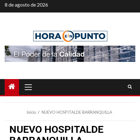
Saltar
8 de agosto de 2026
al
contenido
Menú
principal
Inicio
NUEVO HOSPITALDE BARRANQUILLA
NUEVO HOSPITALDE