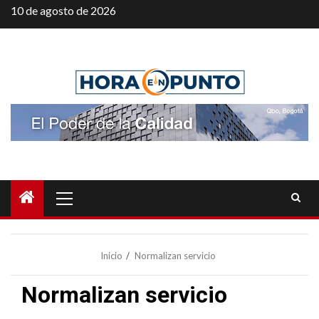
Saltar
10 de agosto de 2026
al
contenido
Menú
principal
Inicio
Normalizan servicio
Normalizan servicio