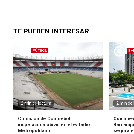
TE PUEDEN INTERESAR
FÚTBOL
BA
2 min de lectura
2 min de 
Comision de Conmebol
Con nuev
inspecciona obras en el estadio
Barranqui
Metropolitano
segura en