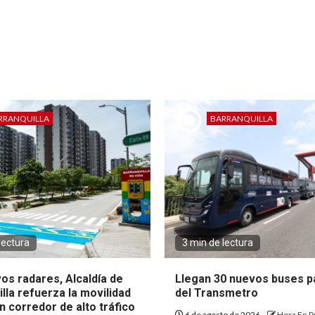
RRANQUILLA
BARRANQUILLA
lectura
3 min de lectura
os radares, Alcaldía de
Llegan 30 nuevos buses pa
lla refuerza la movilidad
del Transmetro
 corredor de alto tráfico
6 de agosto de 2026
Hora En P