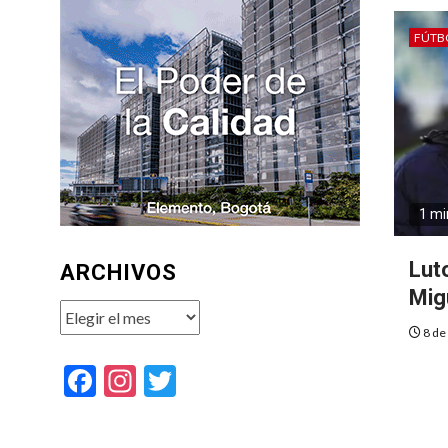
FÚTB
1 mi
Luto
ARCHIVOS
Mig
Archivos
8 de
Facebook
Instagram
Twitter