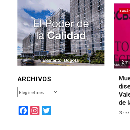
FARÁ
2 mi
Mue
ARCHIVOS
dis
Archivos
Val
de 
Facebook
Instagram
Twitter
19 d