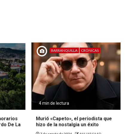
BARRANQUILLA
CRÓNICAS
4 min de lectura
 horarios
Murió «Capeto», el periodista que
rdo De La
hizo de la nostalgia un éxito
7 de agosto de 2026
ANUAR SAAD