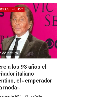
NDULA
MUNDO
n de lectura
re a los 93 años el
eñador italiano
entino, el «emperador
la moda»
e enero de 2026
Hora En Punto