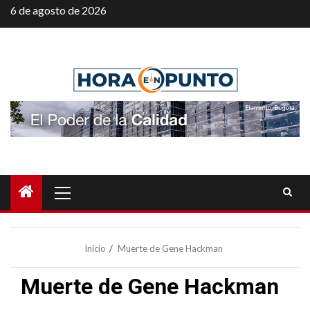
Saltar
6 de agosto de 2026
al
contenido
Menú
principal
Inicio
Muerte de Gene Hackman
Muerte de Gene Hackman