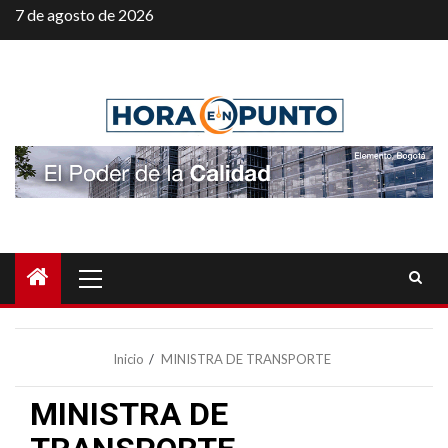
Saltar
7 de agosto de 2026
al
contenido
Menú
principal
Inicio
MINISTRA DE TRANSPORTE
MINISTRA DE