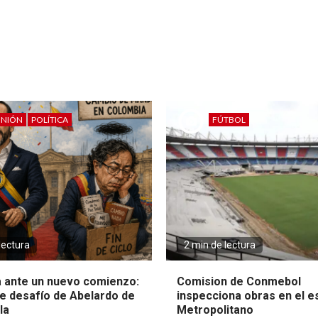
INIÓN
POLÍTICA
FÚTBOL
lectura
2 min de lectura
 ante un nuevo comienzo:
Comision de Conmebol
e desafío de Abelardo de
inspecciona obras en el e
la
Metropolitano