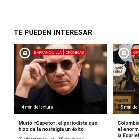
TE PUEDEN INTERESAR
BARRANQUILLA
CRÓNICAS
OP
4 min de lectura
5 min de 
Murió «Capeto», el periodista que
Colombia
hizo de la nostalgia un éxito
el enorm
la Espriel
7 de agosto de 2026
ANUAR SAAD