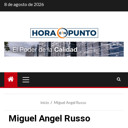
Saltar
8 de agosto de 2026
al
contenido
Menú
principal
Inicio
Miguel Angel Russo
Miguel Angel Russo